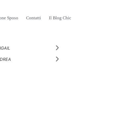
one Sposo
Contatti
Il Blog Chic
IGAIL
AMINA
ABIGAIL
DREA
AVIVA
ANDREA
ALBERTA