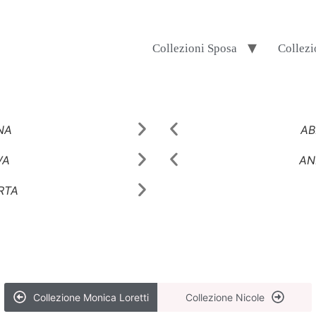
Collezioni Sposa
Collezi
NA
AMINA
AB
VA
AVIVA
AN
RTA
ALBERTA
Collezione Monica Loretti
Collezione Nicole